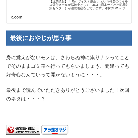
【注意喚起】「 Re: ヴィスト修正 」という件名のウイル
ス添付メールが拡散中として、JC3（日本サイバー犯罪対
策センター）が注意喚起をしています。添付の Wordファ
イル はウイルスです。注意してください！詳細はJC3の
サイトで確認するこ...
x.com
最後におやじが思う事
身に覚えがないモノは、さわらぬ神に祟りナシってこと
でそのままゴミ箱へ行ってもらいましょう、間違っても
好奇心なんていって開かないように・・・。
最後まで読んでいただきありがとうございました！次回
のネタは・・・？