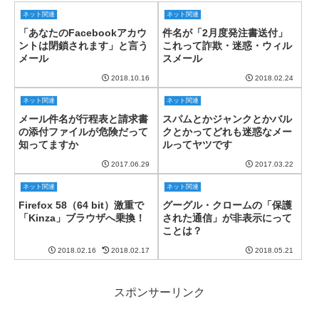
ネット関連
ネット関連
「あなたのFacebookアカウ
件名が「2月度発注書送付」
ントは閉鎖されます」と言う
これって詐欺・迷惑・ウィル
メール
スメール
2018.10.16
2018.02.24
ネット関連
ネット関連
メール件名が行程表と請求書
スパムとかジャンクとかバル
の添付ファイルが危険だって
クとかってどれも迷惑なメー
知ってますか
ルってヤツです
2017.06.29
2017.03.22
ネット関連
ネット関連
Firefox 58（64 bit）激重で
グーグル・クロームの「保護
「Kinza」ブラウザへ乗換！
された通信」が非表示にって
ことは？
2018.02.16
2018.02.17
2018.05.21
スポンサーリンク