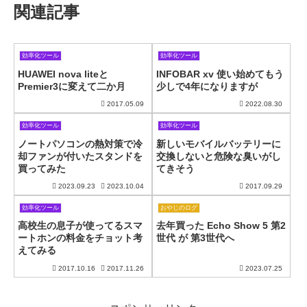
関連記事
効率化ツール
効率化ツール
HUAWEI nova liteと
INFOBAR xv 使い始めてもう
Premier3に変えて二か月
少しで4年になりますが
2017.05.09
2022.08.30
効率化ツール
効率化ツール
ノートパソコンの熱対策で冷
新しいモバイルバッテリーに
却ファンが付いたスタンドを
交換しないと危険な臭いがし
買ってみた
てきそう
2023.09.23
2023.10.04
2017.09.29
効率化ツール
おやじのログ
高校生の息子が使ってるスマ
去年買った Echo Show 5 第2
ートホンの料金をチョット考
世代 が 第3世代へ
えてみる
2017.10.16
2017.11.26
2023.07.25