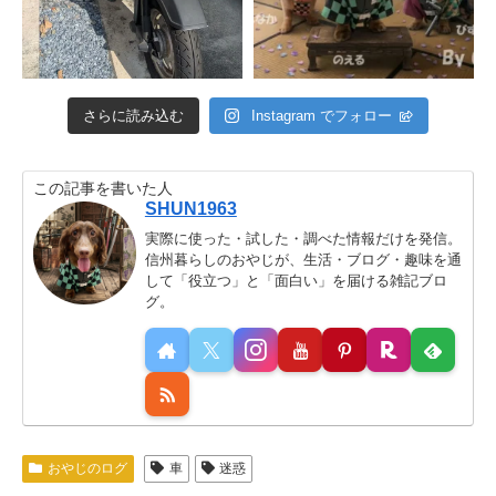
さらに読み込む
Instagram でフォロー
この記事を書いた人
SHUN1963
実際に使った・試した・調べた情報だけを発信。
信州暮らしのおやじが、生活・ブログ・趣味を通
して「役立つ」と「面白い」を届ける雑記ブロ
グ。
おやじのログ
車
迷惑