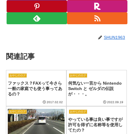
SHUN1963
関連記事
おやじのログ
おやじのログ
ファックス？FAXって今さら
何気ない一言から Nintendo
一般の家庭でも使う事ってあ
Switch と ゼルダの伝説
るの？
が・・・。
2017.02.02
2022.09.19
おやじのログ
おやじのログ
やっている事は良い事ですが
許可を得ずに名称等を使用し
てたの？