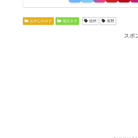
おやじのログ
地元ネタ
信州
長野
スポ