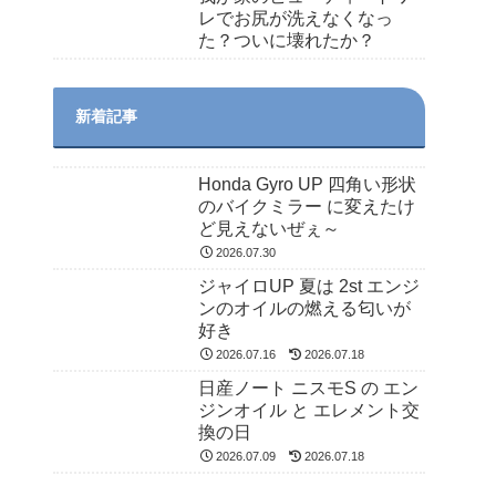
レでお尻が洗えなくなっ
た？ついに壊れたか？
新着記事
Honda Gyro UP 四角い形状
のバイクミラー に変えたけ
ど見えないぜぇ～
2026.07.30
ジャイロUP 夏は 2st エンジ
ンのオイルの燃える匂いが
好き
2026.07.16
2026.07.18
日産ノート ニスモS の エン
ジンオイル と エレメント交
換の日
2026.07.09
2026.07.18