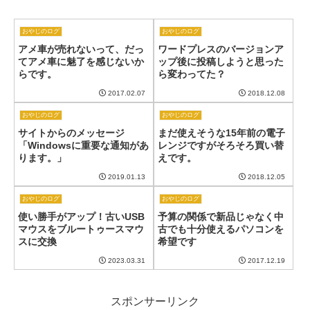
おやじのログ
おやじのログ
アメ車が売れないって、だっ
ワードプレスのバージョンア
てアメ車に魅了を感じないか
ップ後に投稿しようと思った
らです。
ら変わってた？
2017.02.07
2018.12.08
おやじのログ
おやじのログ
サイトからのメッセージ
まだ使えそうな15年前の電子
「Windowsに重要な通知があ
レンジですがそろそろ買い替
ります。」
えです。
2019.01.13
2018.12.05
おやじのログ
おやじのログ
使い勝手がアップ！古いUSB
予算の関係で新品じゃなく中
マウスをブルートゥースマウ
古でも十分使えるパソコンを
スに交換
希望です
2023.03.31
2017.12.19
スポンサーリンク