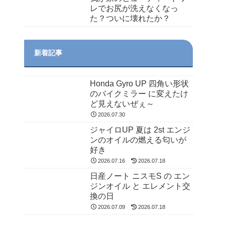
レでお尻が洗えなくなっ
た？ついに壊れたか？
新着記事
Honda Gyro UP 四角い形状
のバイクミラー に変えたけ
ど見えないぜぇ～
2026.07.30
ジャイロUP 夏は 2st エンジ
ンのオイルの燃える匂いが
好き
2026.07.16
2026.07.18
日産ノート ニスモS の エン
ジンオイル と エレメント交
換の日
2026.07.09
2026.07.18