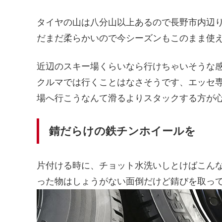
タイヤの山は八分山以上あるので長野市内辺
だまだ柔らかいので今シーズンもこのまま使
近辺のスキー場くらいなら行けちゃいそうな
クルマでは行くことはなさそうです、エッセ
場へ行こうなんて滑るよりスタックする方が
錆だらけの鉄チンホイールを
片付ける時に、チョット水洗いしとけばこん
った物はしょうがない面倒だけど錆びを取っ