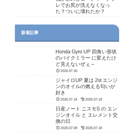
レでお尻が洗えなくなっ
た？ついに壊れたか？
新着記事
Honda Gyro UP 四角い形状
のバイクミラー に変えたけ
ど見えないぜぇ～
2026.07.30
ジャイロUP 夏は 2st エンジ
ンのオイルの燃える匂いが
好き
2026.07.16
2026.07.18
日産ノート ニスモS の エン
ジンオイル と エレメント交
換の日
2026.07.09
2026.07.18