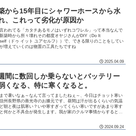
築から15年目にシャワーホースから水
れ、これって劣化が原因か
言われてる「カタチあるモノはいずれコワレル」って本当なんで
新築時から所々壊れその都度オヤジさんがDIY（Do It
urself（ドゥ イット ユアセルフ））で、できる限りのことをしてい
が増えていくのは物置の工具たちですね
2025.04.09
週間に数回しか乗らないとバッテリー
弱くなる、特に寒くなると。
まで暑いなぁ～なんて言ってましたねぇ～、今日はチョット寒い
信州長野県の善光寺のお膝元です、昼間は汗が出るくらいの気温
ど朝と夜は肌寒い？いや寒すぎってくらい寒いですがあまり寒す
と何かと不具合が発生します。我が家のクルマ事情からすると、
間に数回しかエンジンを始動しない我が愛車のムーブL175S 爺さ
様のボディカラーはシャンパンゴールド・・・良く煽られるので
2024.09.24
ッタ？