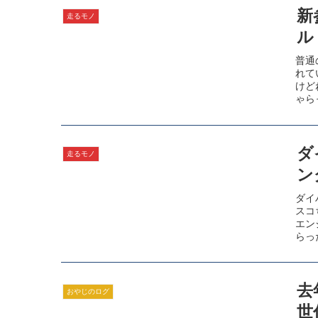
新
走るモノ
ル
普通
れて
けど
ゃら
ぇ～
ダ
走るモノ
ン
ダイ
スコ
エン
らっ
ンジ
去
おやじのログ
世