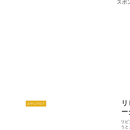
スポ
リ
おやじのログ
ー
リビ
うと