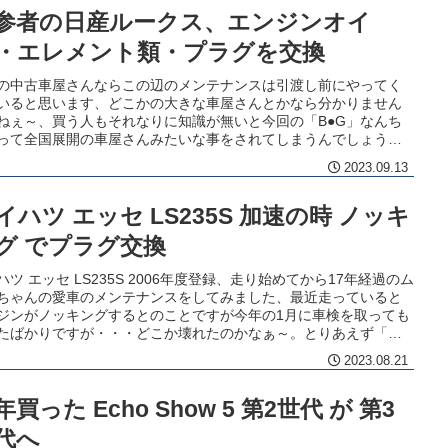
参者の日産ルークス、エンジンオイ
・エレメント類・プラグを交換
の中古車屋さんならこの辺のメンテナンスは引渡し前にやってく
いると思います、どこかの大きな車屋さんとかなら分かりません
ねぇ～、買う人もそれなりに知識が無いと今回の「B●G」なんち
って全国展開の車屋さんみたいな事をされてしまうんでしょうね
。
2023.09.13
イハツ エッセ LS235S 加速の時 ノッキ
グ でプラグ交換
ハツ エッセ LS235S 2006年度登録、走り始めてから17年経過のム
ちゃんの愛車のメンテナンスをしてみました、最近走っていると
ジンがノッキングするとのことですが今年の1月に車検を取っても
たばかりですが・・・どこか壊れたのかなぁ～。とりあえず「エ
ンのノッキング」といえば疑うところはここでしょう！
2023.08.21
年買った Echo Show 5 第2世代 が 第3
代へ