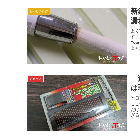
新
おやじのログ
漏
よく
す、
Yo
ます
一
走るモノ
は
昨日
ここ
だけ
ぎる
一週
ん仕
コマ