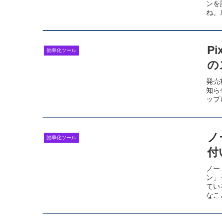
ンを
ね。
ーな
Pi
効率化ツール
の
発売
知ら
ップ
ノ
効率化ツール
付
ノー
ン」
てい
なこ