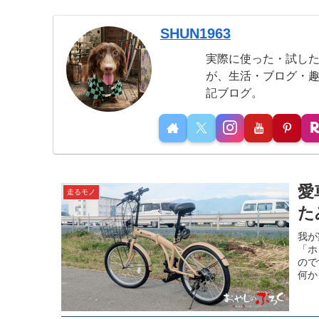
SHUN1963
実際に使った・試し
が、生活・ブログ・
記ブログ。
愛
走るモノ
た
我が
「ホ
ので
何か