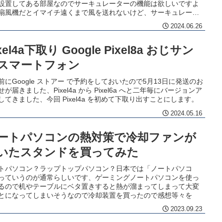
設置してある部屋なのでサーキュレーターの機能は欲しいですよ
扇風機だとイマイチ遠くまで風を送れないけど、サーキュレータ
ら部屋の隅まで風を運んでくれるんですがねぇ～
2024.06.26
xel4a下取り Google Pixel8a おじサン
スマートフォン
前にGoogle ストアー で予約をしておいたので5月13日に発送のお
せが届きました、Pixel4a から Pixel6a へと二年毎にバージョンア
してきました、今回 Pixel4a を初めて下取り出すことにします。
2024.05.16
ートパソコンの熱対策で冷却ファンが
いたスタンドを買ってみた
トパソコン？ラップトップパソコン？日本では「ノートパソコ
っていうのが通常らしいです、ゲーミングノートパソコンを使っ
るので机やテーブルにベタ置きすると熱が溜まってしまって大変
とになってしまいそうなので冷却装置を買ったので感想等々を
2023.09.23