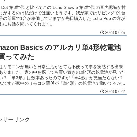
o Dot 第3世代 と比べてこの Echo Show 5 第2世代 の音声認識が甘
じがするのは私だけでは無いようです、我が家ではリビングで1台
子の部屋で1台が稼働していますが先日購入した Echo Pop の方が
もにお話を聞いてくれます。
2023.07.25
mazon Basics のアルカリ単4形乾電池
買ってみた
はリモコンが無いと日常生活がとても不便って事を実感する出来
ありました、家の中を探しても買い置きの単4形の乾電池が見当た
い？「単3形」は数本あったのですが「単4形」が見当たらない？
んですが家中のリモコン関係が「単4形」の乾電池で動いてるから
でしょうかね
2023.07.22
ンサーリンク