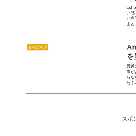
Ech
い感
と息
まと
A
おやじのログ
を
最近
事が
らな
たぶ
なん
スポ