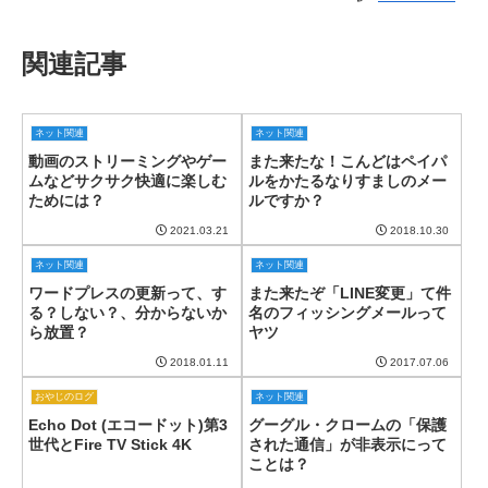
関連記事
ネット関連
ネット関連
動画のストリーミングやゲー
また来たな！こんどはペイパ
ムなどサクサク快適に楽しむ
ルをかたるなりすましのメー
ためには？
ルですか？
2021.03.21
2018.10.30
ネット関連
ネット関連
ワードプレスの更新って、す
また来たぞ「LINE変更」て件
る？しない？、分からないか
名のフィッシングメールって
ら放置？
ヤツ
2018.01.11
2017.07.06
おやじのログ
ネット関連
Echo Dot (エコードット)第3
グーグル・クロームの「保護
世代とFire TV Stick 4K
された通信」が非表示にって
ことは？