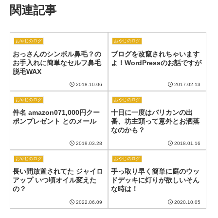
関連記事
おやじのログ
おやじのログ
おっさんのシンボル鼻毛？の
ブログを改竄されちゃいます
お手入れに簡単なセルフ鼻毛
よ！WordPressのお話ですが
脱毛WAX
2018.10.06
2017.02.13
おやじのログ
おやじのログ
件名 amazon071,000円クー
十日に一度はバリカンの出
ポンプレゼント とのメール
番、坊主頭って意外とお洒落
なのかも？
2019.03.28
2018.01.16
おやじのログ
おやじのログ
長い間放置されてた ジャイロ
手っ取り早く簡単に庭のウッ
アップ いつ頃オイル変えた
ドデッキに灯りが欲しいそん
の？
な時は！
2022.06.09
2020.10.05