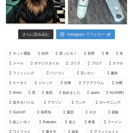
さらに読み込む
Instagram でフォロー
ネット通販
信州
買ったモノ
長野
車
冬
メール
オヤジスタイル
ゴリラ
ブログ
スマホ
フィッシング
パソコン
言いたい
趣味
ケータイ
ジャンク
旧車
アクアリウム
水槽
4mini
雪
迷惑
始めました
spam
HUAWEI
楽天モバイル
アマゾン
ランチ
ガーデニング
GyroUP
熱帯魚
園芸
ネタ
昼飯
欲しいモノ
Rakuten
老人
車屋
ラーメン
ワイファイ
書き方
病気
アフィリエイト