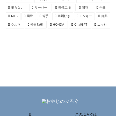
要らない
サーバー
整備工場
開花
千曲
MTB
風邪
苦手
綺麗好き
モンキー
目薬
クルマ
軽自動車
HONDA
ChatGPT
エッセ
このぶろぐは