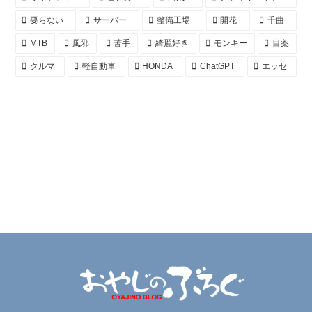
要らない
サーバー
整備工場
開花
千曲
MTB
風邪
苦手
綺麗好き
モンキー
目薬
クルマ
軽自動車
HONDA
ChatGPT
エッセ