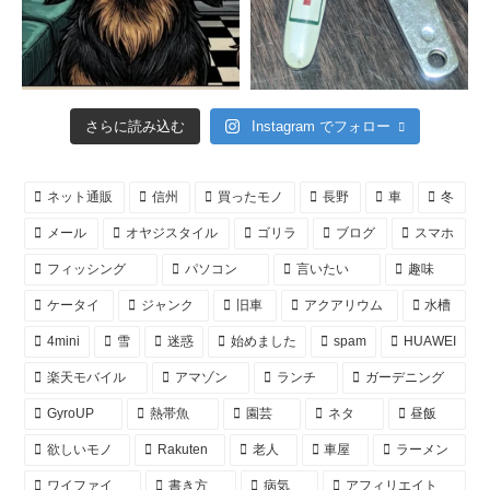
さらに読み込む
Instagram でフォロー
ネット通販
信州
買ったモノ
長野
車
冬
メール
オヤジスタイル
ゴリラ
ブログ
スマホ
フィッシング
パソコン
言いたい
趣味
ケータイ
ジャンク
旧車
アクアリウム
水槽
4mini
雪
迷惑
始めました
spam
HUAWEI
楽天モバイル
アマゾン
ランチ
ガーデニング
GyroUP
熱帯魚
園芸
ネタ
昼飯
欲しいモノ
Rakuten
老人
車屋
ラーメン
ワイファイ
書き方
病気
アフィリエイト